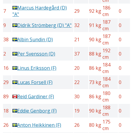
Marcus
Hardegård
(D)
186
7
29
92 kg
0
"A"
cm
187
9
Didrik
Strömberg
(D)
"A"
32
91 kg
0
cm
187
38
Albin
Sundin
(D)
21
90 kg
0
cm
192
2
Per
Svensson
(D)
37
88 kg
0
cm
184
16
Linus
Eriksson
(F)
20
86 kg
0
cm
184
29
Lucas
Forsell
(F)
22
73 kg
0
cm
180
89
Reid
Gardiner
(F)
30
86 kg
0
cm
188
18
Eddie
Genborg
(F)
19
90 kg
0
cm
175
26
Anton
Heikkinen
(F)
26
80 kg
0
cm