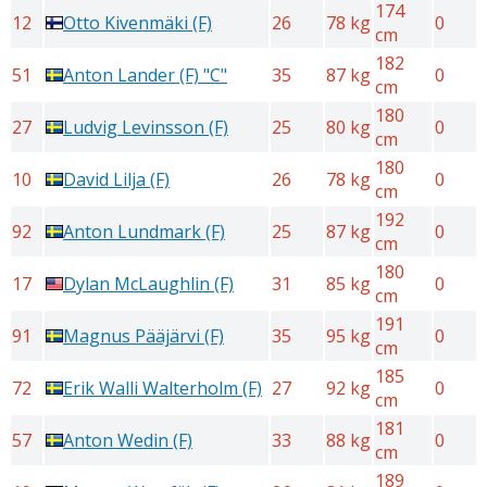
174
12
Otto
Kivenmäki
(F)
26
78 kg
0
cm
182
51
Anton
Lander
(F)
"C"
35
87 kg
0
cm
180
27
Ludvig
Levinsson
(F)
25
80 kg
0
cm
180
10
David
Lilja
(F)
26
78 kg
0
cm
192
92
Anton
Lundmark
(F)
25
87 kg
0
cm
180
17
Dylan
McLaughlin
(F)
31
85 kg
0
cm
191
91
Magnus
Pääjärvi
(F)
35
95 kg
0
cm
185
72
Erik
Walli Walterholm
(F)
27
92 kg
0
cm
181
57
Anton
Wedin
(F)
33
88 kg
0
cm
189