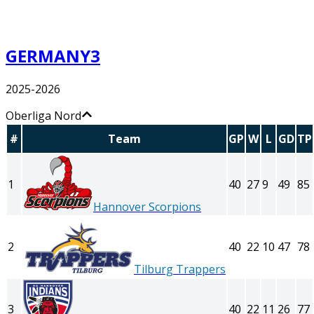
GERMANY3
2025-2026
Oberliga Nord
#
Team
GP
W
L
GD
TP
1
40
27
9
49
85
Hannover Scorpions
2
40
22
10
47
78
Tilburg Trappers
3
40
22
11
26
77