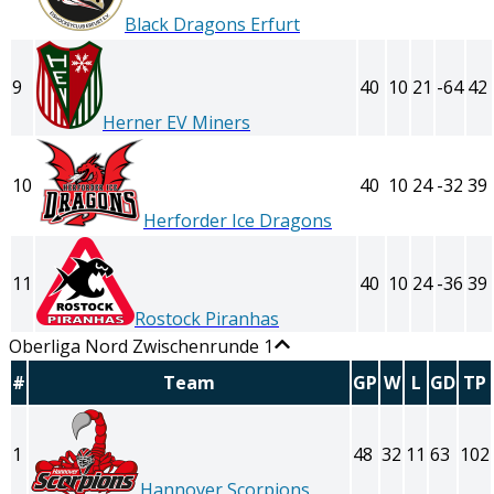
Black Dragons Erfurt
9
40
10
21
-64
42
Herner EV Miners
10
40
10
24
-32
39
Herforder Ice Dragons
11
40
10
24
-36
39
Rostock Piranhas
Oberliga Nord Zwischenrunde 1
#
Team
GP
W
L
GD
TP
1
48
32
11
63
102
Hannover Scorpions