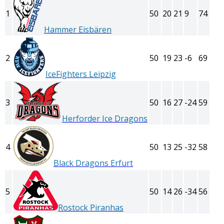
1
50
20
21
9
74
Hammer Eisbären
2
50
19
23
-6
69
IceFighters Leipzig
3
50
16
27
-24
59
Herforder Ice Dragons
4
50
13
25
-32
58
Black Dragons Erfurt
5
50
14
26
-34
56
Rostock Piranhas