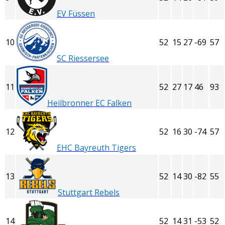
EV Füssen
10
52
15
27
-69
57
SC Riessersee
11
52
27
17
46
93
Heilbronner EC Falken
12
52
16
30
-74
57
EHC Bayreuth Tigers
13
52
14
30
-82
55
Stuttgart Rebels
14
52
14
31
-53
52