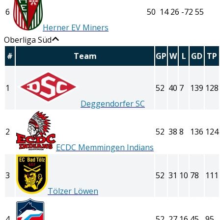
6
50
14
26
-72
55
Herner EV Miners
Oberliga Süd
#
Team
GP
W
L
GD
TP
1
52
40
7
139
128
Deggendorfer SC
2
52
38
8
136
124
ECDC Memmingen Indians
3
52
31
10
78
111
Tölzer Löwen
4
52
27
16
45
95