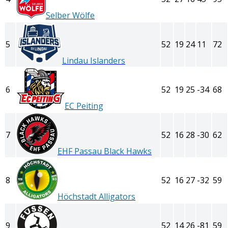
Selber Wölfe
5
52
19
24
11
72
Lindau Islanders
6
52
19
25
-34
68
EC Peiting
7
52
16
28
-30
62
EHF Passau Black Hawks
8
52
16
27
-32
59
Höchstadt Alligators
9
52
14
26
-81
59