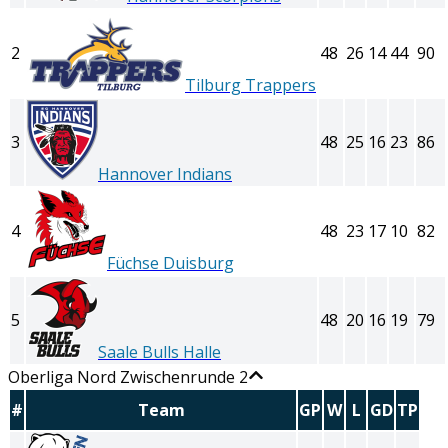
2
48
26
14
44
90
Tilburg Trappers
3
48
25
16
23
86
Hannover Indians
4
48
23
17
10
82
Füchse Duisburg
5
48
20
16
19
79
Saale Bulls Halle
Oberliga Nord Zwischenrunde 2
#
Team
GP
W
L
GD
TP