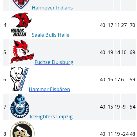
Hannover Indians
4
40
17
11
27
70
Saale Bulls Halle
5
40
19
14
10
69
Füchse Duisburg
6
40
16
17
6
59
Hammer Eisbären
7
40
15
19
-9
54
IceFighters Leipzig
8
40
11
19
-24
48